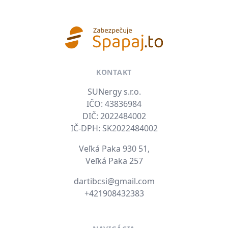
KONTAKT
SUNergy s.r.o.
IČO: 43836984
DIČ: 2022484002
IČ-DPH: SK2022484002
Veľká Paka 930 51,
Veľká Paka 257
E-mail
dartibcsi@gmail.com
Tel. číslo
+421908432383