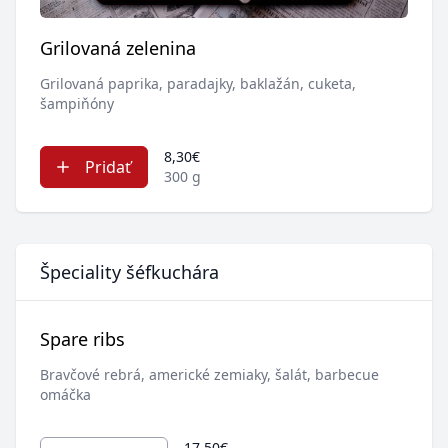
Grilovaná zelenina
Grilovaná paprika, paradajky, baklažán, cuketa,
šampiňóny
8,30€
Pridať
300 g
Špeciality šéfkuchára
Spare ribs
Bravčové rebrá, americké zemiaky, šalát, barbecue
omáčka
17,50€