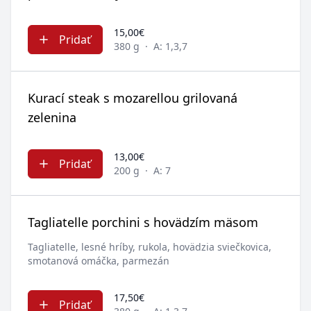
15,00€
Pridať
380 g
·
A: 1,3,7
Kurací steak s mozarellou grilovaná
zelenina
13,00€
Pridať
200 g
·
A: 7
Tagliatelle porchini s hovädzím mäsom
Tagliatelle, lesné hríby, rukola, hovädzia sviečkovica,
smotanová omáčka, parmezán
17,50€
Pridať