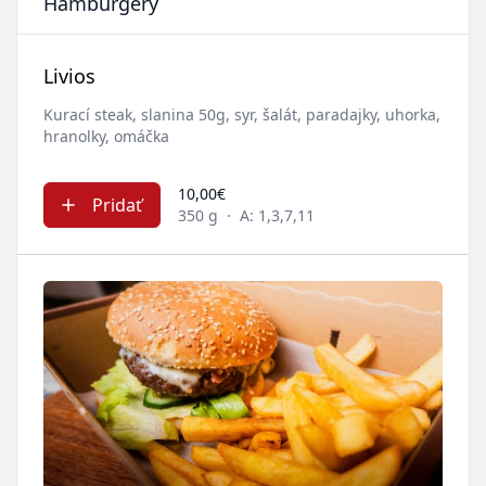
Hamburgery
Livios
Kurací steak, slanina 50g, syr, šalát, paradajky, uhorka,
hranolky, omáčka
10,00€
Pridať
350 g
·
A: 1,3,7,11