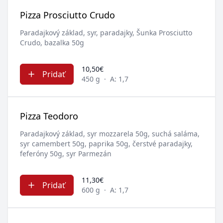
Pizza Prosciutto Crudo
Paradajkový základ, syr, paradajky, Šunka Prosciutto
Crudo, bazalka 50g
10,50€
Pridať
450 g
·
A: 1,7
Pizza Teodoro
Paradajkový základ, syr mozzarela 50g, suchá saláma,
syr camembert 50g, paprika 50g, čerstvé paradajky,
feferóny 50g, syr Parmezán
11,30€
Pridať
600 g
·
A: 1,7