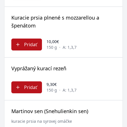
Kuracie prsia plnené s mozzarellou a
špenátom
10,00€
Pridať
150 g
·
A: 1,3,7
Vyprážaný kurací rezeň
9,30€
Pridať
150 g
·
A: 1,3,7
Martinov sen (Snehulienkin sen)
kuracie prsia na syrovej omáčke