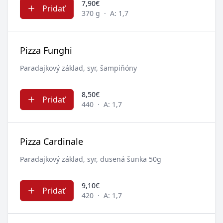
7,90€
Pridať
370 g
·
A: 1,7
Pizza Funghi
Paradajkový základ, syr, šampiňóny
8,50€
Pridať
440
·
A: 1,7
Pizza Cardinale
Paradajkový základ, syr, dusená šunka 50g
9,10€
Pridať
420
·
A: 1,7