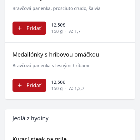
Bravčová panenka, prosciuto crudo, šalvia
12,50€
Pridať
150 g
·
A: 1,7
Medailónky s hríbovou omáčkou
Bravčová panenka s lesnými hríbami
12,50€
Pridať
150 g
·
A: 1,3,7
Jedlá z hydiny
Kurací steak na grile