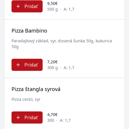
9,50€
Pridať
500 g
·
A: 1,7
Pizza Bambino
Paradajkový základ, syr, dusená šunka 50g, kukurica
50g
7,20€
Pridať
300 g
·
A: 1,7
Pizza štangla syrová
Pizza cesto, syr
4,70€
Pridať
300
·
A: 1,7