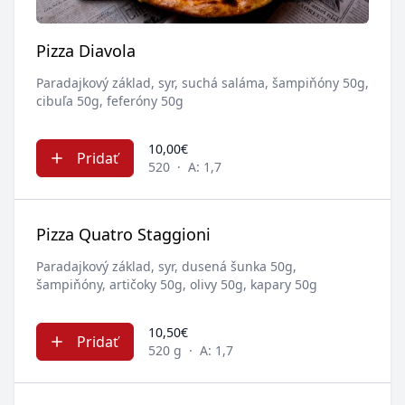
Pizza Diavola
Paradajkový základ, syr, suchá saláma, šampiňóny 50g,
cibuľa 50g, feferóny 50g
10,00€
Pridať
520
·
A: 1,7
Pizza Quatro Staggioni
Paradajkový základ, syr, dusená šunka 50g,
šampiňóny, artičoky 50g, olivy 50g, kapary 50g
10,50€
Pridať
520 g
·
A: 1,7