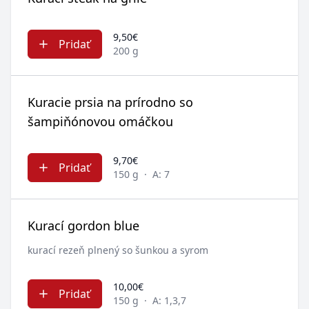
9,50€
Pridať
200 g
Kuracie prsia na prírodno so
šampiňónovou omáčkou
9,70€
Pridať
150 g
·
A: 7
Kurací gordon blue
kurací rezeň plnený so šunkou a syrom
10,00€
Pridať
150 g
·
A: 1,3,7