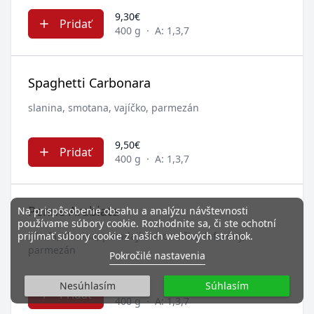
9,30€
Pridať
400 g
·
A: 1,3,7
Spaghetti Carbonara
slanina, smotana, vajíčko, parmezán
9,50€
Pridať
400 g
·
A: 1,3,7
Penne Arabiata
Na prispôsobenie obsahu a analýzu návštevnosti
používame súbory cookie. Rozhodnite sa, či ste ochotní
prijímať súbory cookie z našich webových stránok.
cibuľa, slanina, paradajková omáčka, feferóny,
parmezán
Pokročilé nastavenia
Nesúhlasím
Súhlasím
9,50€
Pridať
400 g
·
A: 1,3,7