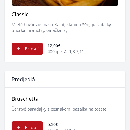
Classic
Mleté hovädzie mäso, šalát, slanina 50g, paradajky,
uhorka, hranolky, omáčka, syr
12,00€
Pridať
400 g
·
A: 1,3,7,11
Predjedlá
Bruschetta
Čerstvé paradajky s cesnakom, bazalka na toaste
5,30€
Pridať