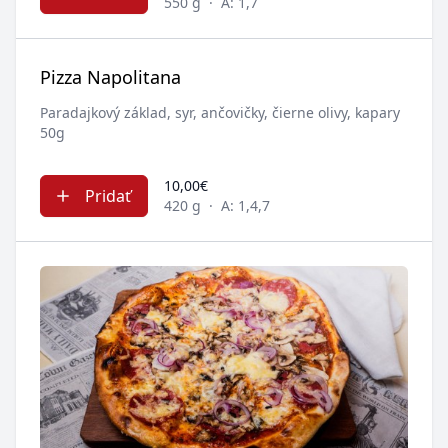
550 g
·
A: 1,7
Pizza Napolitana
Paradajkový základ, syr, ančovičky, čierne olivy, kapary
50g
10,00€
Pridať
420 g
·
A: 1,4,7