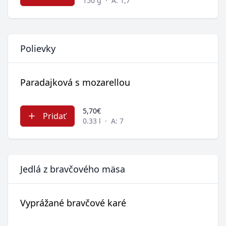
150 g
·
A: 1,7
Polievky
Paradajková s mozarellou
5,70€
Pridať
0.33 l
·
A: 7
Jedlá z bravčového mäsa
Vyprážané bravčové karé