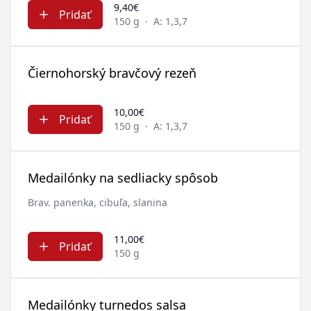
9,40€
Pridať
150 g
·
A: 1,3,7
Čiernohorský bravčový rezeň
10,00€
Pridať
150 g
·
A: 1,3,7
Medailónky na sedliacky spôsob
Brav. panenka, cibuľa, slanina
11,00€
Pridať
150 g
Medailónky turnedos salsa