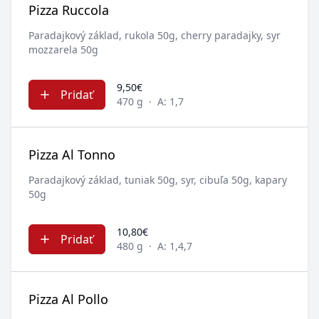
Pizza Ruccola
Paradajkový základ, rukola 50g, cherry paradajky, syr
mozzarela 50g
9,50€
Pridať
470 g
·
A: 1,7
Pizza Al Tonno
Paradajkový základ, tuniak 50g, syr, cibuľa 50g, kapary
50g
10,80€
Pridať
480 g
·
A: 1,4,7
Pizza Al Pollo