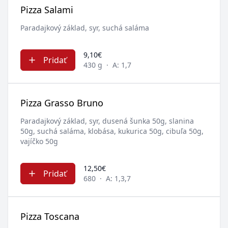
Pizza Salami
Paradajkový základ, syr, suchá saláma
9,10€
Pridať
430 g
·
A: 1,7
Pizza Grasso Bruno
Paradajkový základ, syr, dusená šunka 50g, slanina
50g, suchá saláma, klobása, kukurica 50g, cibuľa 50g,
vajíčko 50g
12,50€
Pridať
680
·
A: 1,3,7
Pizza Toscana