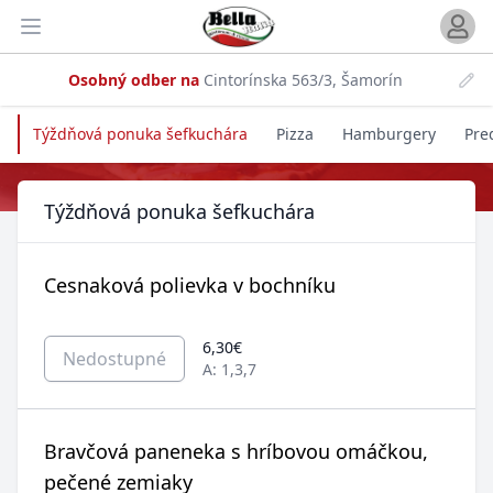
Otvori
Otvoriť menu
Osobný odber na
Cintorínska 563/3, Šamorín
Online objednávka
Týždňová ponuka šefkuchára
Pizza
Hamburgery
Pre
Výber jedál
Týždňová ponuka šefkuchára
Cesnaková polievka v bochníku
6,30€
Nedostupné
A: 1,3,7
Bravčová paneneka s hríbovou omáčkou,
pečené zemiaky