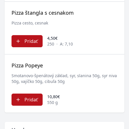
Pizza štangla s cesnakom
Pizza cesto, cesnak
4,50€
Pridať
250
·
A: 7,10
Pizza Popeye
Smotanovo-špenátový základ, syr, slanina 50g, syr niva
50g, vajíčko 50g, cibuľa 50g
10,80€
Pridať
550 g