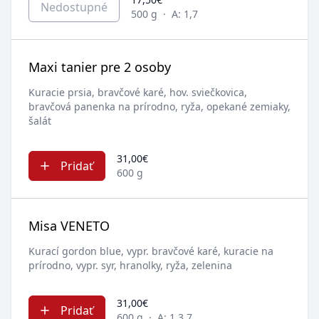
Nedostupné
500 g
·
A: 1,7
Maxi tanier pre 2 osoby
Kuracie prsia, bravčové karé, hov. sviečkovica,
bravčová panenka na prírodno, ryža, opekané zemiaky,
šalát
31,00€
Pridať
600 g
Misa VENETO
Kurací gordon blue, vypr. bravčové karé, kuracie na
prírodno, vypr. syr, hranolky, ryža, zelenina
31,00€
Pridať
600 g
·
A: 1,3,7