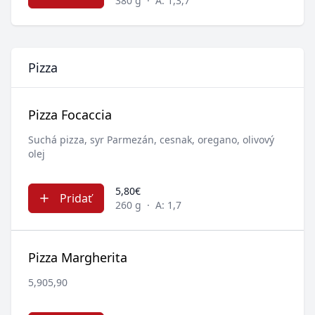
380 g
·
A: 1,3,7
Pizza
Pizza Focaccia
Suchá pizza, syr Parmezán, cesnak, oregano, olivový
olej
5,80€
Pridať
260 g
·
A: 1,7
Pizza Margherita
5,905,90