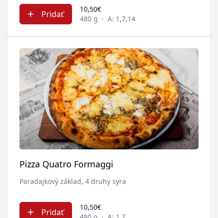
10,50€
Pridať
480 g
·
A: 1,7,14
Pizza Quatro Formaggi
Paradajkový základ, 4 druhy syra
10,50€
Pridať
480 g
·
A: 1,7