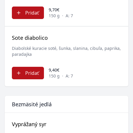
9,70€
Pridať
150 g
·
A: 7
Sote diabolico
Diabolské kuracie soté, šunka, slanina, cibuľa, paprika,
paradajka
9,40€
Pridať
150 g
·
A: 7
Bezmäsité jedlá
Vyprážaný syr