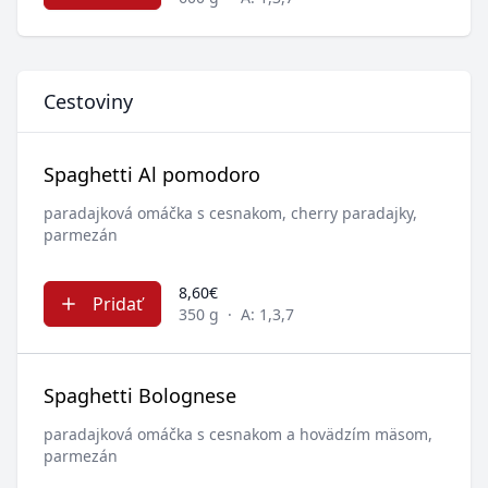
Cestoviny
Spaghetti Al pomodoro
paradajková omáčka s cesnakom, cherry paradajky,
parmezán
8,60€
Pridať
350 g
·
A: 1,3,7
Spaghetti Bolognese
paradajková omáčka s cesnakom a hovädzím mäsom,
parmezán