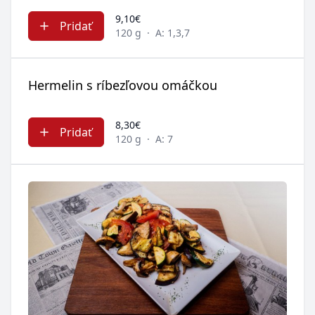
9,10€
Pridať
120 g
·
A: 1,3,7
Hermelin s ríbezľovou omáčkou
8,30€
Pridať
120 g
·
A: 7