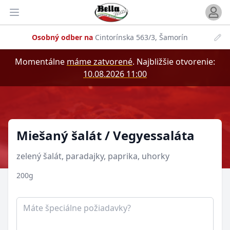
Otvori
Otvoriť menu
Osobný odber na
Cintorínska 563/3, Šamorín
Momentálne
máme zatvorené
.
Najbližšie otvorenie:
10.08.2026 11:00
Produkt
Miešaný šalát / Vegyessaláta
zelený šalát, paradajky, paprika, uhorky
200g
Poznámka