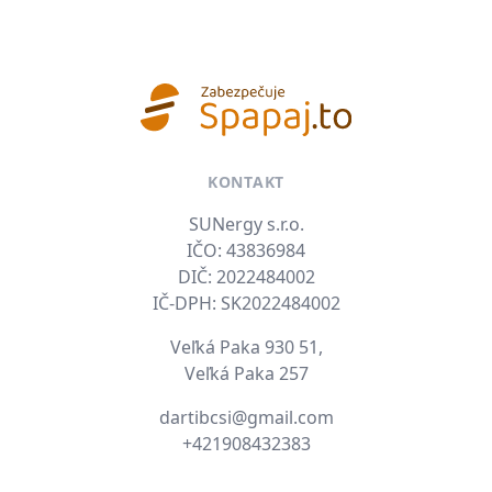
KONTAKT
SUNergy s.r.o.
IČO: 43836984
DIČ: 2022484002
IČ-DPH: SK2022484002
Veľká Paka 930 51,
Veľká Paka 257
E-mail
dartibcsi@gmail.com
Tel. číslo
+421908432383