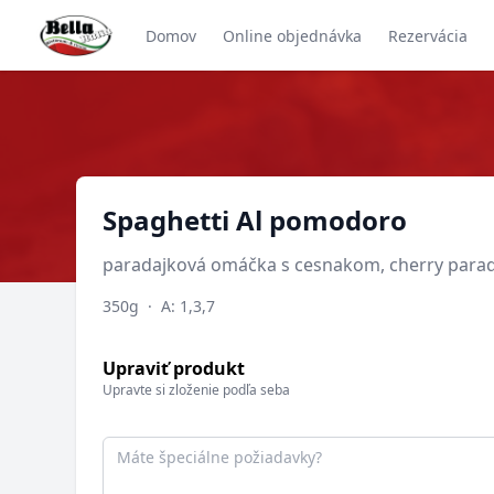
Domov
Online objednávka
Rezervácia
Produkt
Spaghetti Al pomodoro
paradajková omáčka s cesnakom, cherry para
350g
·
A: 1,3,7
Upraviť produkt
Upravte si zloženie podľa seba
Poznámka