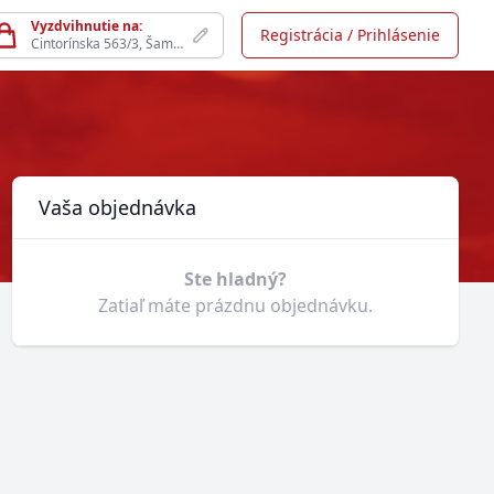
Vyzdvihnutie na:
Registrácia / Prihlásenie
Cintorínska 563/3, Šamorín
Košík
Vaša objednávka
Ste hladný?
Zatiaľ máte prázdnu objednávku.